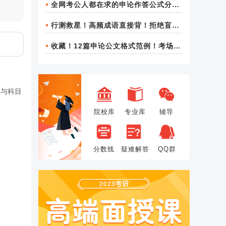
全网考公人都在求的申论作答公式分
地政策
享！
行测救星！高频成语直接背！拒绝盲目
刷题
收藏！12篇申论公文格式范例！考场直
接用！
业与科目
院校库
专业库
辅导
分数线
疑难解答
QQ群
。